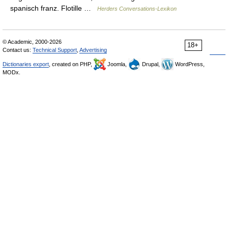
spanisch franz. Flotille …
Herders Conversations-Lexikon
© Academic, 2000-2026
18+
Contact us:
Technical Support
,
Advertising
Dictionaries export
, created on PHP,
Joomla,
Drupal,
WordPress,
MODx.