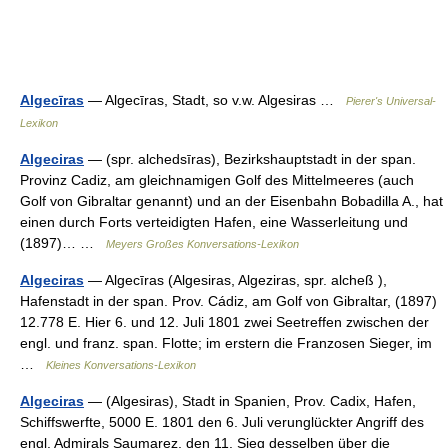
Algecīras
— Algecīras, Stadt, so v.w. Algesiras …
Pierer's Universal-
Lexikon
Algeciras
— (spr. alchedsīras), Bezirkshauptstadt in der span.
Provinz Cadiz, am gleichnamigen Golf des Mittelmeeres (auch
Golf von Gibraltar genannt) und an der Eisenbahn Bobadilla A., hat
einen durch Forts verteidigten Hafen, eine Wasserleitung und
(1897)… …
Meyers Großes Konversations-Lexikon
Algeciras
— Algecīras (Algesiras, Algeziras, spr. alcheß ),
Hafenstadt in der span. Prov. Cádiz, am Golf von Gibraltar, (1897)
12.778 E. Hier 6. und 12. Juli 1801 zwei Seetreffen zwischen der
engl. und franz. span. Flotte; im erstern die Franzosen Sieger, im
…
Kleines Konversations-Lexikon
Algeciras
— (Algesiras), Stadt in Spanien, Prov. Cadix, Hafen,
Schiffswerfte, 5000 E. 1801 den 6. Juli verunglückter Angriff des
engl. Admirals Saumarez, den 11. Sieg desselben über die