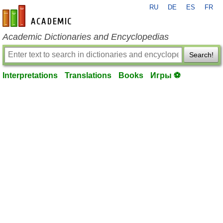
RU
DE
ES
FR
en-academic.com
Academic Dictionaries and Encyclopedias
Search!
Interpretations
Translations
Books
Игры ⚽