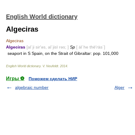
English World dictionary
Algeciras
Algeciras
Algeciras
[al΄ji sir′əs, al΄jisī rəs; ]
Sp
[ äl΄he thē′
r
äs΄]
seaport in S Spain, on the Strait of Gibraltar: pop. 101,000
English World dictionary
.
V. Neufeldt
.
2014
.
Игры ⚽
Поможем сделать НИР
algebraic number
Alger